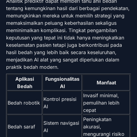
Analitik prediktif dapat memberi tahu ahli bedah
tentang kemungkinan hasil dari berbagai pendekatan,
memungkinkan mereka untuk memilih strategi yang
memaksimalkan peluang keberhasilan sekaligus
meminimalkan komplikasi. Tingkat pengambilan
keputusan yang tepat ini tidak hanya meningkatkan
keselamatan pasien tetapi juga berkontribusi pada
hasil bedah yang lebih baik secara keseluruhan,
menjadikan AI alat yang sangat diperlukan dalam
praktik bedah modern.
Aplikasi
Fungsionalitas
Manfaat
Bedah
AI
Invasif minimal,
Kontrol presisi
Bedah robotik
pemulihan lebih
AI
cepat
Peningkatan
Sistem navigasi
Bedah saraf
akurasi,
AI
mengurangi risiko