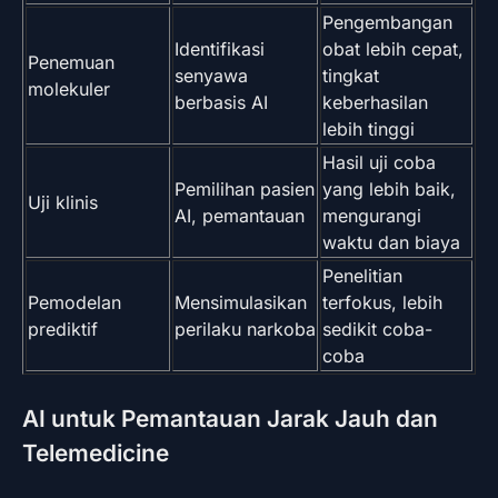
Pengembangan
Identifikasi
obat lebih cepat,
Penemuan
senyawa
tingkat
molekuler
berbasis AI
keberhasilan
lebih tinggi
Hasil uji coba
Pemilihan pasien
yang lebih baik,
Uji klinis
AI, pemantauan
mengurangi
waktu dan biaya
Penelitian
Pemodelan
Mensimulasikan
terfokus, lebih
prediktif
perilaku narkoba
sedikit coba-
coba
AI untuk Pemantauan Jarak Jauh dan
Telemedicine